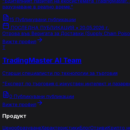
"
Бдителният пазител на екосистемата TradingMaster
разузнаване в реално време.
"
15 Публикувани публикации
ПОСЛЕДНА ПУБЛИКАЦИЯ
•
20.05.2026 г.
Отрова във Веригата за Доставки (Supply Chain Pois
Вижте профил
T
TradingMaster AI Team
Старши специалисти по технологии за търговия
"
Експерт по търговия с изкуствен интелект и пазаре
0 Публикувани публикации
Вижте профил
Продукт
Ценообразуване
Характеристики
Блог
Отзиви
Крипто н