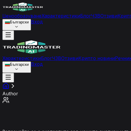
Ценообразуване
Характеристики
Блог
ЧЗВ
Отзиви
Крип
Вход
Български
Характеристики
Блог
ЧЗВ
Отзиви
Крипто новини
Речни
Вход
Български
Author
Нашите автори