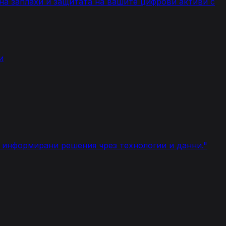
 на заплахи и защитата на вашите цифрови активи с
и
т информирани решения чрез технологии и данни.
"