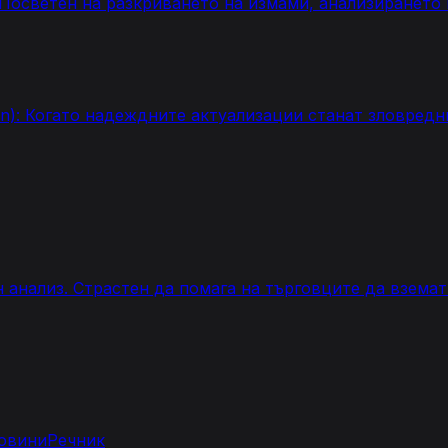
. Посветен на разкриването на измами, анализирането
on): Когато надеждните актуализации станат зловредн
н анализ. Страстен да помага на търговците да взема
овини
Речник