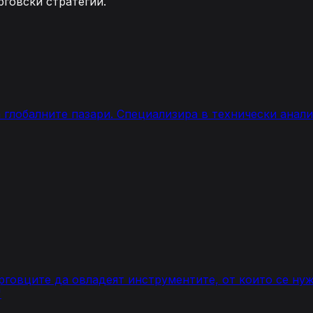
рговски стратегии.
а глобалните пазари. Специализира в технически ана
рговците да овладеят инструментите, от които се нуж
"