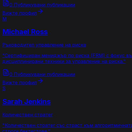
0 Публикувани публикации
Вижте профил
M
Michael Ross
Ръководител управление на риска
"
Сертифициран мениджър по риска (FRM) с фокус вър
дисциплинирани техники за управление на риска.
"
0 Публикувани публикации
Вижте профил
S
Sarah Jenkins
Количествен стратег
"
Количествен стратег със страст към алгоритмичната
строги бектестове.
"