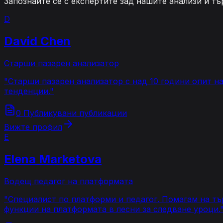
Запознайте се с експертите зад нашите анализи и тъ
D
David Chen
Старши пазарен анализатор
"
Старши пазарен анализатор с над 10 години опит н
тенденции.
"
0 Публикувани публикации
Вижте профил
E
Elena Marketova
Водещ педагог на платформата
"
Специалист по платформи и педагог. Помагам на тъ
функции на платформата в лесни за следване уроци.