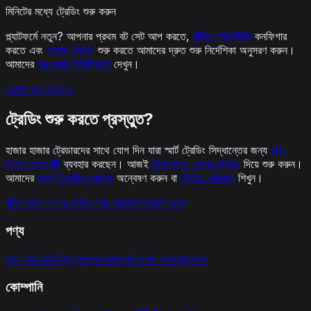
মিনিটের মধ্যে ট্রেডিং শুরু করুন
প্ল্যাটফর্মে নতুন? আপনার প্রথম বট সেট আপ করতে,
ঝুঁকির প্যারামিটার
কনফিগার
করতে এবং
পেপার ট্রেডিং
শুরু করতে আমাদের দ্রুত শুরু নির্দেশিকা অনুসরণ করুন।
আমাদের
শুরু করার বৈশিষ্ট্যগুলি
দেখুন।
এখনই শুরু করুন
→
ট্রেডিং শুরু করতে প্রস্তুত?
হাজার হাজার ট্রেডারদের সাথে যোগ দিন যারা স্মার্ট ট্রেডিং সিদ্ধান্তের জন্য
AI-
চালিত অন্তর্দৃষ্টি
ব্যবহার করছেন। আজই
ঝুঁকি-মুক্ত পেপার ট্রেডিং
দিয়ে শুরু করুন।
আমাদের
সম্পূর্ণ বৈশিষ্ট্য তালিকা
অন্বেষণ করুন বা
ট্রেডিং পরিভাষা
শিখুন।
ঝুঁকি-মুক্ত পেপার ট্রেডিং শুরু করুন
ড্যাশবোর্ড দেখুন
পণ্য
মূল্য নির্ধারণ
বৈশিষ্ট্য
ব্লগ
প্রশংসাপত্র
ক্রিপ্টো সংবাদ
শব্দকোষ
কোম্পানি