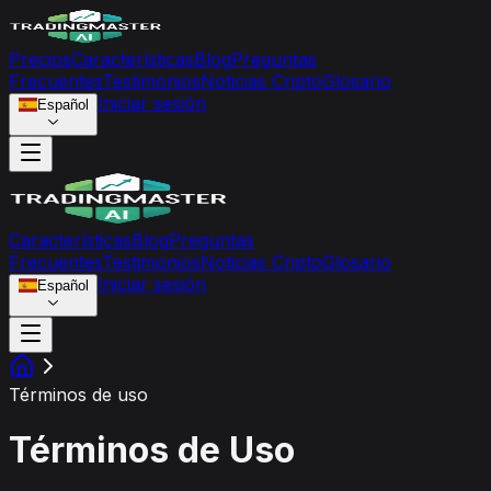
Precios
Características
Blog
Preguntas
Frecuentes
Testimonios
Noticias Cripto
Glosario
Iniciar sesión
Español
Características
Blog
Preguntas
Frecuentes
Testimonios
Noticias Cripto
Glosario
Iniciar sesión
Español
Términos de uso
Términos de Uso