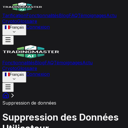
Tarification
Fonctionnalités
Blog
FAQ
Témoignages
Actu
Crypto
Glossaire
Connexion
Français
Fonctionnalités
Blog
FAQ
Témoignages
Actu
Crypto
Glossaire
Connexion
Français
Suppression de données
Suppression des Données