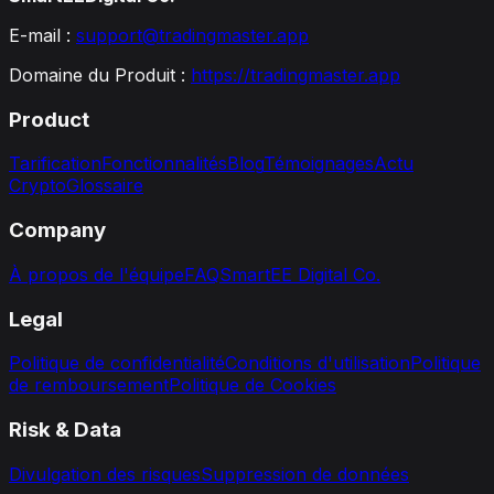
E-mail :
support@tradingmaster.app
Domaine du Produit :
https://tradingmaster.app
Product
Tarification
Fonctionnalités
Blog
Témoignages
Actu
Crypto
Glossaire
Company
À propos de l'équipe
FAQ
SmartEE Digital Co.
Legal
Politique de confidentialité
Conditions d'utilisation
Politique
de remboursement
Politique de Cookies
Risk & Data
Divulgation des risques
Suppression de données