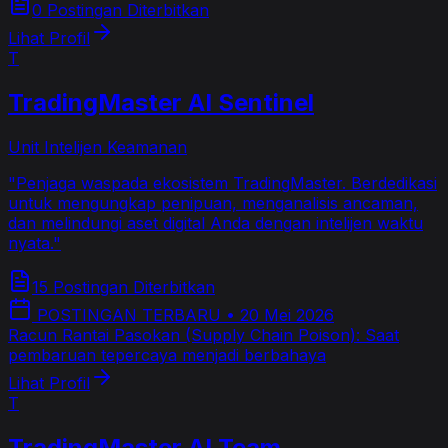
0 Postingan Diterbitkan
Lihat Profil
T
TradingMaster AI Sentinel
Unit Intelijen Keamanan
"
Penjaga waspada ekosistem TradingMaster. Berdedikasi
untuk mengungkap penipuan, menganalisis ancaman,
dan melindungi aset digital Anda dengan intelijen waktu
nyata.
"
15 Postingan Diterbitkan
POSTINGAN TERBARU
•
20 Mei 2026
Racun Rantai Pasokan (Supply Chain Poison): Saat
pembaruan tepercaya menjadi berbahaya
Lihat Profil
T
TradingMaster AI Team