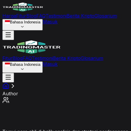
Harga
Fitur
Blog
FAQ
Testimoni
Berita Kripto
Glosarium
Masuk
Bahasa Indonesia
Fitur
Blog
FAQ
Testimoni
Berita Kripto
Glosarium
Masuk
Bahasa Indonesia
Author
Penulis Kami