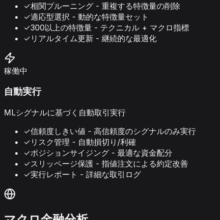
✓
相関プルーニング - 重複する特徴量の削除
✓
適応型選択 - 動的な特徴量セット
✓
300以上の特徴量 - テクニカル + マクロ指標
✓
リアルタイム更新 - 継続的な最適化
稼働中
自動実行
MLシグナルに基づく自動取引実行
✓
信頼度しきい値 - 高信頼度のシグナルのみ実行
✓
リスク管理 - 自動損切り/利確
✓
ポジションサイジング - 最適な資金配分
✓
スリッページ保護 - 指値注文による約定改善
✓
実行レポート - 詳細な取引ログ
マクロ金融分析