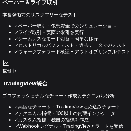
ペーパー＆ライブ取引
本番稼働前のリスクフリーなテスト
✓
ペーパー取引 - 仮想資金でのシミュレーション
✓
ライブ取引 - 実際の取引を実行
✓
シームレスなモード切替 - 簡単な移行
✓
ヒストリカルバックテスト - 過去データでのテスト
✓
ウォークフォワード検証 - アウトオブサンプルテスト
稼働中
TradingView統合
プロフェッショナルなチャート作成とテクニカル分析
✓
高度なチャート - TradingView埋め込みチャート
✓
テクニカル指標 - 100以上の内蔵インジケーター
✓
カスタム指標 - 独自の指標を作成
✓
Webhookシグナル - TradingViewアラートを受信