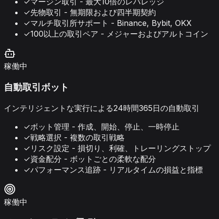
✓
マージン取引 - 最大10倍のレバレッジ
✓
先物取引 - 無期限および四半期契約
✓
マルチ取引所サポート - Binance, Bybit, OKX
✓
100以上の取引ペア - メジャーおよびアルトコイン
稼働中
自動取引ボット
インテリジェントな実行による24時間365日の自動取引
✓
ボット管理 - 作成、開始、停止、一時停止
✓
戦略選択 - 複数の取引戦略
✓
リスク設定 - 損切り、利確、トレーリングストップ
✓
資金配分 - ボットごとの柔軟な配分
✓
パフォーマンス追跡 - リアルタイムの損益と指標
稼働中