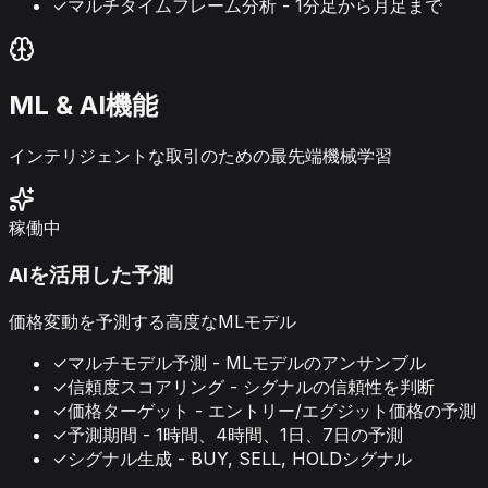
✓
マルチタイムフレーム分析 - 1分足から月足まで
ML & AI機能
インテリジェントな取引のための最先端機械学習
稼働中
AIを活用した予測
価格変動を予測する高度なMLモデル
✓
マルチモデル予測 - MLモデルのアンサンブル
✓
信頼度スコアリング - シグナルの信頼性を判断
✓
価格ターゲット - エントリー/エグジット価格の予測
✓
予測期間 - 1時間、4時間、1日、7日の予測
✓
シグナル生成 - BUY, SELL, HOLDシグナル