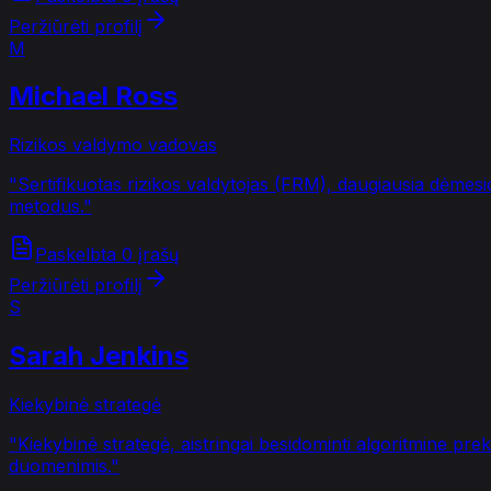
Peržiūrėti profilį
M
Michael Ross
Rizikos valdymo vadovas
"
Sertifikuotas rizikos valdytojas (FRM), daugiausia dėmesio
metodus.
"
Paskelbta 0 įrašų
Peržiūrėti profilį
S
Sarah Jenkins
Kiekybinė strategė
"
Kiekybinė strategė, aistringai besidominti algoritmine pr
duomenimis.
"