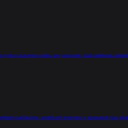
us rinkos duomenų taškų per sekundę, kad pateikčiau didelė
eisti sukčiavimą, analizuoti grėsmes ir apsaugoti jūsų skait