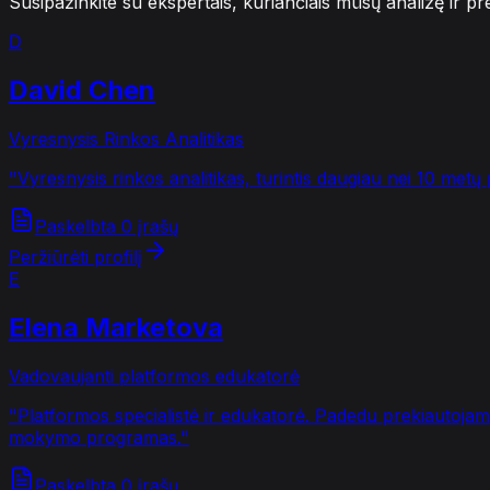
Susipažinkite su ekspertais, kuriančiais mūsų analizę ir pr
D
David Chen
Vyresnysis Rinkos Analitikas
"
Vyresnysis rinkos analitikas, turintis daugiau nei 10 metų
Paskelbta 0 įrašų
Peržiūrėti profilį
E
Elena Marketova
Vadovaujanti platformos edukatorė
"
Platformos specialistė ir edukatorė. Padedu prekiautojam
mokymo programas.
"
Paskelbta 0 įrašų