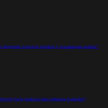
s tikimybės prekybos signalus ir nuspėjamąją analizę.
"
meninį turtą realiuoju laiku teikiama žvalgyba.
"