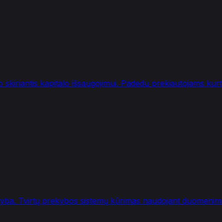
 skiriantis kapitalo išsaugojimui. Padedu prekiautojams kurt
ekyba. Tvirtų prekybos sistemų kūrimas naudojant duomenimis 