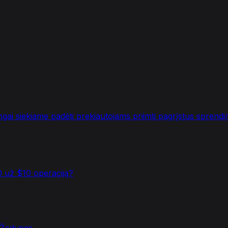
ingai siekiame padėti prekiautojams priimti pagrįstus sprend
 už $10 operaciją?