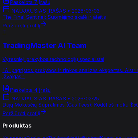
Paskelbta 7 įrašų
NAUJAUSIAS ĮRAŠAS
•
2026-03-03
The Final Sentinel: Suomėjimo skalė ir ateitis
Peržiūrėti profilį
T
TradingMaster AI Team
Vyresnieji prekybos technologijų specialistai
"
AI pagrįstos prekybos ir rinkos analizės ekspertas. Aistr
įžvalgas.
"
Paskelbta 4 įrašų
NAUJAUSIAS ĮRAŠAS
•
2026-02-25
Dujų Mokesčių Supratimas (Gas Fees): Kodėl aš moku $50
Peržiūrėti profilį
Produktas