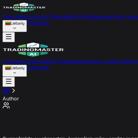
Kainodara
Funkcijos
Tinklaraštis
DUK
Atsiliepimai
Kripto nauj
Prisijungti
Lietuvių
Funkcijos
Tinklaraštis
DUK
Atsiliepimai
Kripto naujienos
Žody
Prisijungti
Lietuvių
Author
Mūsų autoriai