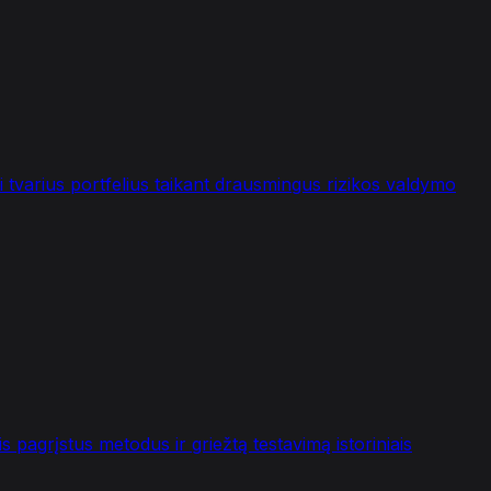
i tvarius portfelius taikant drausmingus rizikos valdymo
pagrįstus metodus ir griežtą testavimą istoriniais