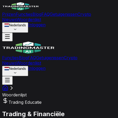
Prijzen
Functies
Blog
FAQ
Getuigenissen
Crypto
Nieuws
Woordenlijst
Inloggen
Nederlands
Functies
Blog
FAQ
Getuigenissen
Crypto
Nieuws
Woordenlijst
Inloggen
Nederlands
Woordenlijst
Trading Educatie
Trading & Financiële