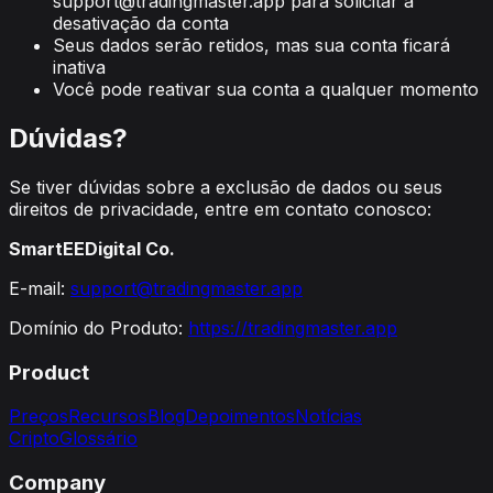
support@tradingmaster.app
para solicitar a
desativação da conta
Seus dados serão retidos, mas sua conta ficará
inativa
Você pode reativar sua conta a qualquer momento
Dúvidas?
Se tiver dúvidas sobre a exclusão de dados ou seus
direitos de privacidade, entre em contato conosco:
SmartEEDigital Co.
E-mail:
support@tradingmaster.app
Domínio do Produto:
https://tradingmaster.app
Product
Preços
Recursos
Blog
Depoimentos
Notícias
Cripto
Glossário
Company