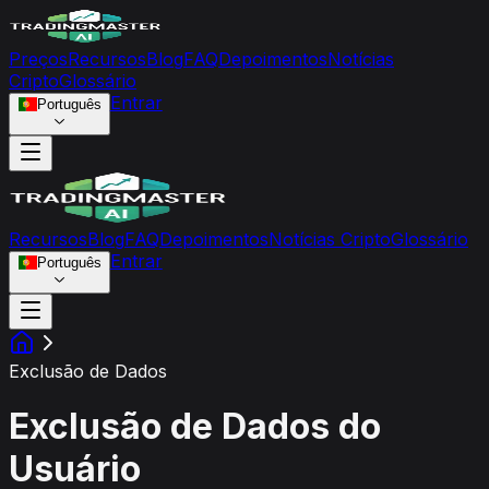
Preços
Recursos
Blog
FAQ
Depoimentos
Notícias
Cripto
Glossário
Entrar
Português
Recursos
Blog
FAQ
Depoimentos
Notícias Cripto
Glossário
Entrar
Português
Exclusão de Dados
Exclusão de Dados do
Usuário