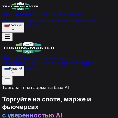
Цены
Функции
Блог
Часто задаваемые
вопросы
Отзывы
Крипто Новости
Глоссарий
Войти
Русский
Функции
Блог
Часто задаваемые
вопросы
Отзывы
Крипто Новости
Глоссарий
Войти
Русский
Торговая платформа на базе AI
Торгуйте на споте, марже и
фьючерсах
с уверенностью AI