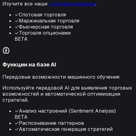
Изучите все наши
торговые функции
.
✓
Спотовая торговля
✓
Маржинальная торговля
✓
Фьючерсная торговля
✓
Торговля опционами
BETA
Функции на базе AI
Передовые возможности машинного обучения
Используйте передовой AI для выявления торговых
возможностей и автоматической оптимизации
стратегий.
✓
Анализ настроений (Sentiment Analysis)
BETA
✓
Распознавание паттернов
✓
Автоматическая генерация стратегий