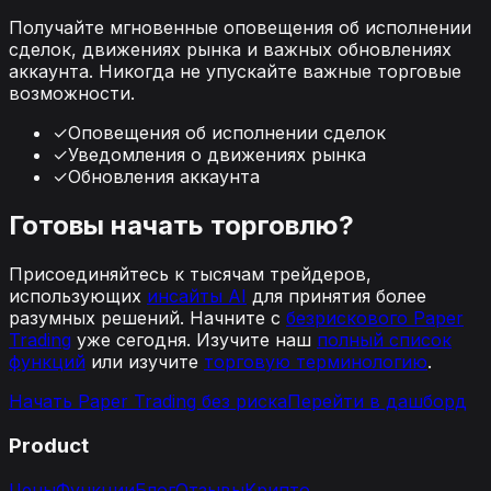
Получайте мгновенные оповещения об исполнении
сделок, движениях рынка и важных обновлениях
аккаунта. Никогда не упускайте важные торговые
возможности.
✓
Оповещения об исполнении сделок
✓
Уведомления о движениях рынка
✓
Обновления аккаунта
Готовы начать торговлю?
Присоединяйтесь к тысячам трейдеров,
использующих
инсайты AI
для принятия более
разумных решений. Начните с
безрискового Paper
Trading
уже сегодня. Изучите наш
полный список
функций
или изучите
торговую терминологию
.
Начать Paper Trading без риска
Перейти в дашборд
Product
Цены
Функции
Блог
Отзывы
Крипто