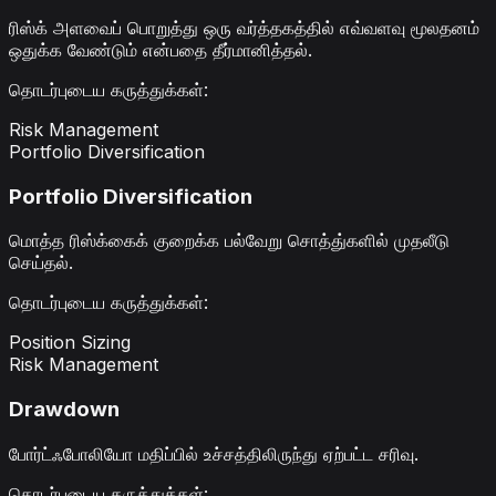
ரிஸ்க் அளவைப் பொறுத்து ஒரு வர்த்தகத்தில் எவ்வளவு மூலதனம்
ஒதுக்க வேண்டும் என்பதை தீர்மானித்தல்.
தொடர்புடைய கருத்துக்கள்
:
Risk Management
Portfolio Diversification
Portfolio Diversification
மொத்த ரிஸ்க்கைக் குறைக்க பல்வேறு சொத்து்களில் முதலீடு
செய்தல்.
தொடர்புடைய கருத்துக்கள்
:
Position Sizing
Risk Management
Drawdown
போர்ட்ஃபோலியோ மதிப்பில் உச்சத்திலிருந்து ஏற்பட்ட சரிவு.
தொடர்புடைய கருத்துக்கள்
: