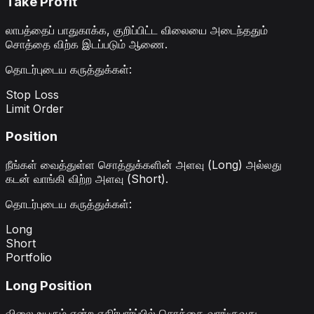
Take Profit
லாபத்தைப் பாதுகாக்க, குறிப்பிட்ட விலையை அடைந்ததும்
சொத்தை விற்க இடப்படும் ஆணை.
தொடர்புடைய கருத்துக்கள்
:
Stop Loss
Limit Order
Position
நீங்கள் வைத்துள்ள சொத்துக்களின் அளவு (Long) அல்லது
கடன் வாங்கி விற்ற அளவு (Short).
தொடர்புடைய கருத்துக்கள்
:
Long
Short
Portfolio
Long Position
விலை உயரும் என்ற எதிர்பார்ப்பில் சொத்தை வாங்குவது.