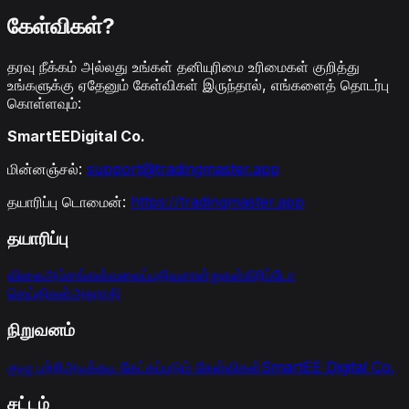
கேள்விகள்?
தரவு நீக்கம் அல்லது உங்கள் தனியுரிமை உரிமைகள் குறித்து
உங்களுக்கு ஏதேனும் கேள்விகள் இருந்தால், எங்களைத் தொடர்பு
கொள்ளவும்:
SmartEEDigital Co.
மின்னஞ்சல்:
support@tradingmaster.app
தயாரிப்பு டொமைன்:
https://tradingmaster.app
தயாரிப்பு
விலை
அம்சங்கள்
வலைப்பதிவு
சான்றுகள்
கிரிப்டோ
செய்திகள்
அகராதி
நிறுவனம்
குழு பற்றி
அடிக்கடி கேட்கப்படும் கேள்விகள்
SmartEE Digital Co.
சட்டம்