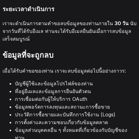
ระยะเวลาดำเนินการ
เราจะดำเนินการตามคำขอลบข้อมูลของท่านภายใน
30 วัน
นับ
จากวันที่ได้รับอีเมล ท่านจะได้รับอีเมลยืนยันเมื่อการลบข้อมูล
เสร็จสมบูรณ์
ข้อมูลที่จะถูกลบ
เมื่อได้รับคำขอของท่าน เราจะลบข้อมูลต่อไปนี้อย่างถาวร:
บัญชีผู้ใช้และข้อมูลโปรไฟล์ของท่าน
ที่อยู่อีเมลและข้อมูลการยืนยันตัวตน
การเชื่อมต่อกับผู้ให้บริการ OAuth
ข้อมูลพอร์ตการลงทุนและสถานะการซื้อขาย
ประวัติการซื้อขายและบันทึกการใช้งาน (Logs)
การตั้งค่าและความชอบเกี่ยวกับข้อมูลตลาด
ข้อมูลส่วนบุคคลอื่น ๆ ทั้งหมดที่เกี่ยวข้องกับบัญชีของ
ท่าน