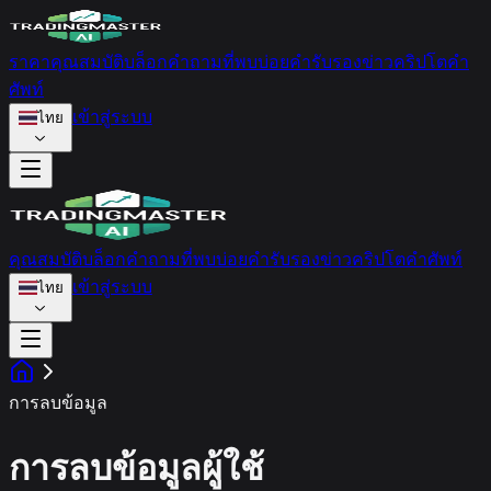
ราคา
คุณสมบัติ
บล็อก
คำถามที่พบบ่อย
คำรับรอง
ข่าวคริปโต
คำ
ศัพท์
เข้าสู่ระบบ
ไทย
คุณสมบัติ
บล็อก
คำถามที่พบบ่อย
คำรับรอง
ข่าวคริปโต
คำศัพท์
เข้าสู่ระบบ
ไทย
การลบข้อมูล
การลบข้อมูลผู้ใช้