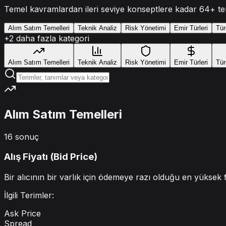
Temel kavramlardan ileri seviye konseptlere kadar
64
+ te
Alım Satım Temelleri
Teknik Analiz
Risk Yönetimi
Emir Türleri
Tür
+
2
daha fazla kategori
Alım Satım Temelleri
Teknik Analiz
Risk Yönetimi
Emir Türleri
Tür
Alım Satım Temelleri
16
sonuç
Alış Fiyatı (Bid Price)
Bir alıcının bir varlık için ödemeye razı olduğu en yüksek fi
İlgili Terimler:
Ask Price
Spread