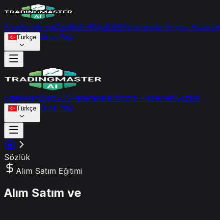
Fiyatlandırma
Özellikler
Blog
SSS
Referanslar
Kripto Haberle
Giriş Yap
Türkçe
Özellikler
Blog
SSS
Referanslar
Kripto Haberleri
Sözlük
Giriş Yap
Türkçe
Sözlük
Alım Satım Eğitimi
Alım Satım ve
Finansal Sözlük