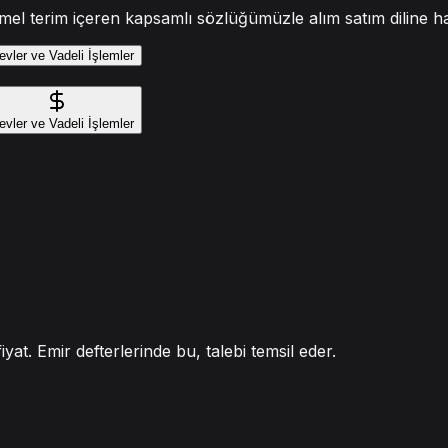
mel terim içeren kapsamlı sözlüğümüzle alım satım diline h
evler ve Vadeli İşlemler
evler ve Vadeli İşlemler
yat. Emir defterlerinde bu, talebi temsil eder.