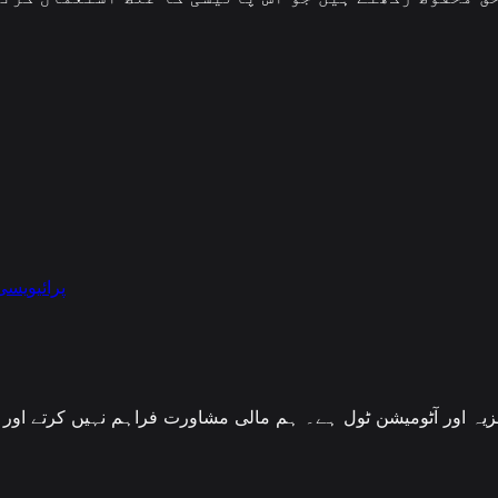
پرائیویسی
Tr ایک تکنیکی تجزیہ اور آٹومیشن ٹول ہے۔ ہم مالی مشاورت فراہم نہیں کرت