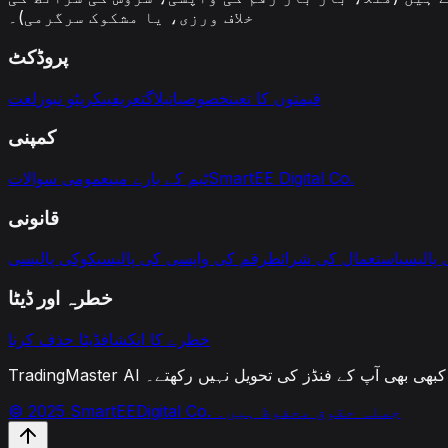
خلاف ورزی، یا مشکوک سرگرمی)۔
پروڈکٹ
قیمتوں کا تعین
خصوصیات
بلاگ
تعریفیں
کرپٹو نیوز
لغت
کمپنی
SmartEE Digital Co.
ٹیم کے بارے میں
عمومی سوالات
قانونی
 پالیسی
استعمال کی شرائط
رقم کی واپسی کی پالیسی
کوکی پالیسی
خطرہ اور ڈیٹا
خطرے کا انکشاف
ڈیٹا حذف کرنا
ے اور کبھی بھی آپ کے فنڈز کی تحویل نہیں رکھتے۔
© 2025 SmartEEDigital Co. جملہ حقوق محفوظ ہیں۔