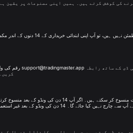
اگر آپ اپنی ٹریڈنگ ماسٹر پرو یا بیسک 
پر اپنے اکاؤنٹ کے ای میل ایڈریس اور ٹرانزیکشن آئی ڈی کے ساتھ رابطہ
support@tradingmaster.app
رقم کی واپسی کی درخواست کرنے کے لیے، براہ کرم ہماری سپورٹ ٹیم سے
کریں۔ ہم 3-5 کاروباری دنوں میں آپ کی 
آپ اپنے ڈیش بورڈ کی ترتیبات کے ذریعے کسی بھی وقت اپنی رکن
و کے بعد غیر استعمال شدہ دنوں کے لیے کوئی جزوی واپسی جاری نہیں کی جائے گی۔
ق محفوظ رکھتے ہیں جو اس پالیسی کا غلط استعمال کرتے 