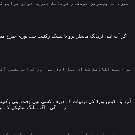
رہے گی۔ اگلے بلنگ سائیکل کے لیے آپ سے چارج نہیں کیا جائے گا۔ 14 دن کی ونڈ
ہم ان صارفین کو رقم کی واپسی سے انکار کرنے کا ح