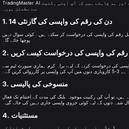
TradingMaster AI میں، ہم بہترین خودکار ٹریڈنگ تجزیہ ٹولز فراہم کرنے کی کوشش کرتے ہیں۔ ہمیں اپنی مصنوعات پر یقین ہے اور ہم چاہتے ہیں کہ آپ اپنی رکنیت
سے مطمئن ہوں۔
1. 14 دن کی رقم کی واپسی کی گارنٹی
رکنیت سے پوری طرح مطمئن نہیں ہیں، تو آپ اپنی ابتدائی خریداری کے 14 دنوں کے اندر مکمل رقم کی واپسی کی درخواست کر سکتے ہیں۔ کوئی سوال نہیں
پوچھا جائے گا۔
2. رقم کی واپسی کی درخواست کیسے کریں
واپسی پر کارروائی کریں گے۔
3. منسوخی کی پالیسی
یت منسوخ کر سکتے ہیں۔ اگر آپ 14 دن کی ونڈو کے بعد منسوخ کرتے ہیں، تو آپ کی رکنیت موجودہ بلنگ کی مدت کے اختتام تک فعال
4. مستثنیات
ہیں (مثلاً، بار بار رقم کی واپسی، سروس کی شرائط کی