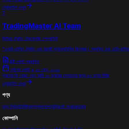
প্রোফাইল দেখুন
T
TradingMaster AI Team
সিনিয়র ট্রেডিং টেকনোলজি স্পেশালিস্ট
"
এআই-চালিত ট্রেডিং এবং মার্কেট অ্যানালাইসিস বিশেষজ্ঞ। প্রযুক্তি এবং ডেটা-চালিত অ
4টি পোস্ট প্রকাশিত
সর্বশেষ পোস্ট
•
২৫ ফেব, ২০২৬
গ্যাসের ফি বোঝা: কেন আমি ১০ ডলারের লেনদেনের জন্য ৫০ ডলার দিচ্ছি
প্রোফাইল দেখুন
পণ্য
মূল্য নির্ধারণ
বৈশিষ্ট্য
ব্লগ
প্রশংসাপত্র
ক্রিপ্টো সংবাদ
শব্দকোষ
কোম্পানি