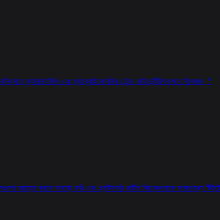
 টেকনিক্যাল অ্যানালাইসিস এবং ম্যাক্রোইকোনমিক ট্রেন্ড আইডেন্টিফিকেশনে বিশেষজ্ঞ।
"
 টুলসগুলো আয়ত্ত করতে সাহায্য করি এবং প্ল্যাটফর্মের জটিল ফিচারগুলোকে সহজবোধ্য টিউ