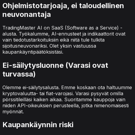
Ohjelmistotarjoaja, ei taloudellinen
neuvonantaja
TradingMaster AI on SaaS (Software as a Service) -
alusta. Työkalumme, AI-ennusteet ja indikaattorit ovat
vain tiedotustarkoituksiin eikä niitä tule tulkita
sijoitusneuvonariksi. Olet yksin vastuussa
kaupankäyntipäätöksistäsi.
Ei-säilytysluonne (Varasi ovat
turvassa)
Olemme ei-säilytysalusta. Emme koskaan ota haltuumme
kryptovaluutta- tai fiat-varojasi. Varasi pysyvät omilla
pörssitileilläsi kaiken aikaa. Suoritamme kauppoja vain
niiden API-oikeuksien perusteella, jotka nimenomaisesti
myönnät.
Kaupankäynnin riski