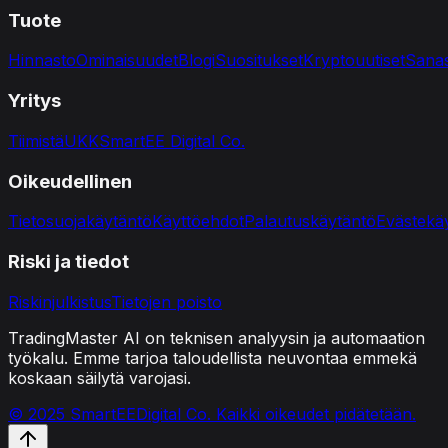
Tuote
Hinnasto
Ominaisuudet
Blogi
Suositukset
Kryptouutiset
Sana
Yritys
Tiimistä
UKK
SmartEE Digital Co.
Oikeudellinen
Tietosuojakäytäntö
Käyttöehdot
Palautuskäytäntö
Evästekä
Riski ja tiedot
Riskinjulkistus
Tietojen poisto
TradingMaster AI on teknisen analyysin ja automaation
työkalu. Emme tarjoa taloudellista neuvontaa emmekä
koskaan säilytä varojasi.
© 2025 SmartEEDigital Co. Kaikki oikeudet pidätetään.