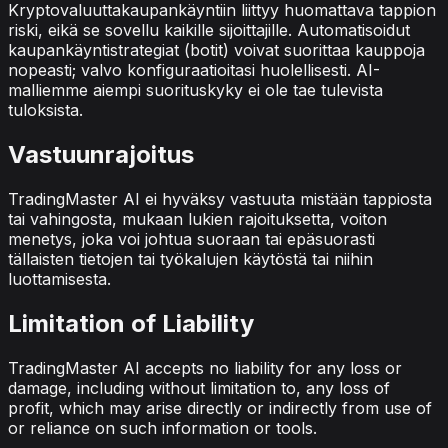
Kryptovaluuttakaupankäyntiin liittyy huomattava tappion
riski, eikä se sovellu kaikille sijoittajille. Automatisoidut
kaupankäyntistrategiat (botit) voivat suorittaa kauppoja
nopeasti; valvo konfiguraatioitasi huolellisesti. AI-
malliemme aiempi suorituskyky ei ole tae tulevista
tuloksista.
Vastuunrajoitus
TradingMaster AI ei hyväksy vastuuta mistään tappiosta
tai vahingosta, mukaan lukien rajoituksetta, voiton
menetys, joka voi johtua suoraan tai epäsuorasti
tällaisten tietojen tai työkalujen käytöstä tai niihin
luottamisesta.
Limitation of Liability
TradingMaster AI accepts no liability for any loss or
damage, including without limitation to, any loss of
profit, which may arise directly or indirectly from use of
or reliance on such information or tools.