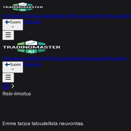
Hinnasto
Ominaisuudet
Blogi
UKK
Suositukset
Kryptouutiset
Kirjaudu
Suomi
Ominaisuudet
Blogi
UKK
Suositukset
Kryptouutiset
Sanasto
Kirjaudu
Suomi
Riski-ilmoitus
Vastuuvapauslauseke
Emme tarjoa taloudellista neuvontaa.