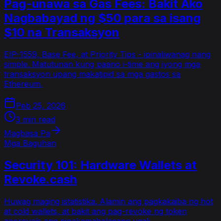
Pag-unawa sa Gas Fees: Bakit Ako
Nagbabayad ng $50 para sa isang
$10 na Transaksyon
EIP-1559, Base Fee, at Priority Tips - ipinaliwanag nang
simple. Matutunan kung paano i-time ang iyong mga
transaksyon upang makatipid sa mga gastos sa
Ethereum.
Peb 25, 2026
3 min read
Magbasa Pa
Mga Baguhan
Security 101: Hardware Wallets at
Revoke.cash
Huwag maging istatistika. Alamin ang pagkakaiba ng hot
at cold wallets, at bakit ang pag-revoke ng token