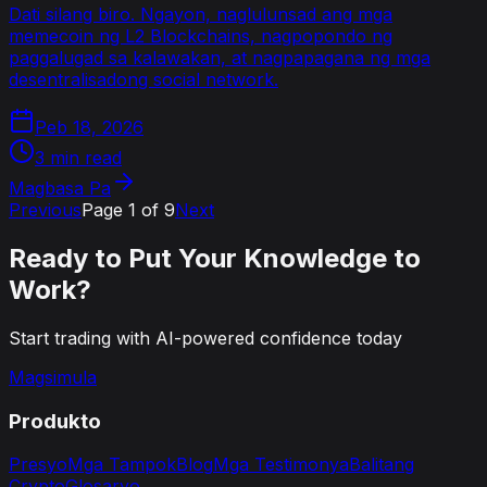
Dati silang biro. Ngayon, naglulunsad ang mga
memecoin ng L2 Blockchains, nagpopondo ng
paggalugad sa kalawakan, at nagpapagana ng mga
desentralisadong social network.
Peb 18, 2026
3 min read
Magbasa Pa
Previous
Page
1
of
9
Next
Ready to Put Your Knowledge to
Work?
Start trading with AI-powered confidence today
Magsimula
Produkto
Presyo
Mga Tampok
Blog
Mga Testimonya
Balitang
Crypto
Glosaryo