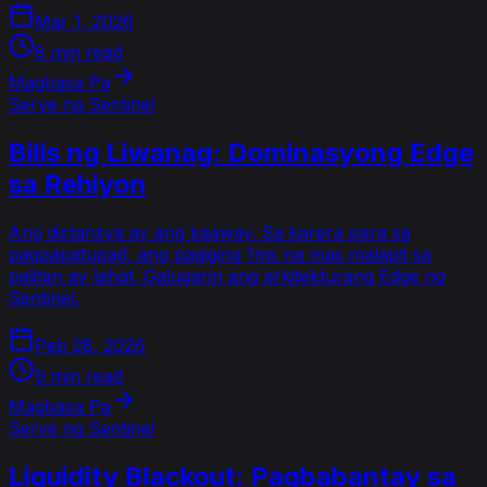
Mar 1, 2026
8 min read
Magbasa Pa
Serye ng Sentinel
Bilis ng Liwanag: Dominasyong Edge
sa Rehiyon
Ang distansya ay ang kaaway. Sa karera para sa
pagpapatupad, ang pagiging 1ms na mas malapit sa
palitan ay lahat. Galugarin ang arkitekturang Edge ng
Sentinel.
Peb 28, 2026
9 min read
Magbasa Pa
Serye ng Sentinel
Liquidity Blackout: Pagbabantay sa