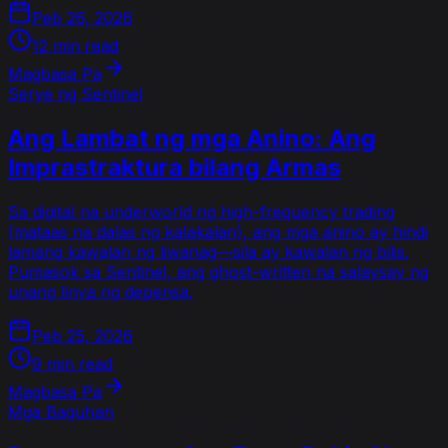
Peb 26, 2026
12 min read
Magbasa Pa
Serye ng Sentinel
Ang Lambat ng mga Anino: Ang
Imprastraktura bilang Armas
Sa digital na underworld ng high-frequency trading
(mataas na dalas ng kalakalan), ang mga anino ay hindi
lamang kawalan ng liwanag—sila ay kawalan ng bilis.
Pumasok sa Sentinel, ang ghost-written na salaysay ng
unang linya ng depensa.
Peb 25, 2026
9 min read
Magbasa Pa
Mga Baguhan