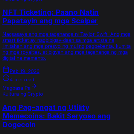
NFT Ticketing: Paano Natin
Papatayin ang mga Scalper
Nagsasaya ang mga tagahanga ni Taylor Swift. Ang mga
smart ticket ay nagbibigay-daan sa mga artista na
limitahan ang mga presyo ng muling pagbebenta, kumita
ng mga royalties, at bigyan ang mga tagahanga ng mga
digital na memento.
Peb 19, 2026
4 min read
Magbasa Pa
Kultura ng Crypto
Ang Pag-angat ng Utility
Memecoins: Bakit Seryoso ang
Dogecoin