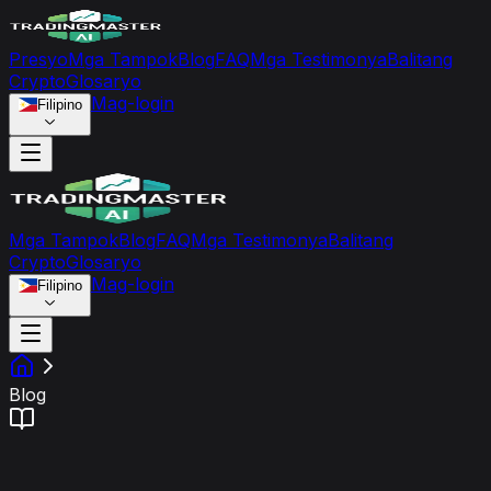
Presyo
Mga Tampok
Blog
FAQ
Mga Testimonya
Balitang
Crypto
Glosaryo
Mag-login
Filipino
Mga Tampok
Blog
FAQ
Mga Testimonya
Balitang
Crypto
Glosaryo
Mag-login
Filipino
Blog
Trading Academy