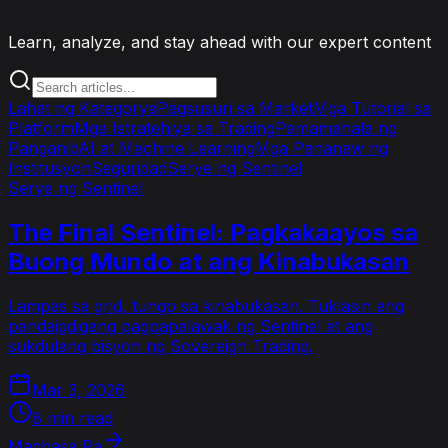
Learn, analyze, and stay ahead with our expert content
Lahat ng Kategorya
Pagsusuri sa Market
Mga Tutorial sa
Platform
Mga Istratehiya sa Trading
Pamamahala ng
Panganib
AI at Machine Learning
Mga Pananaw ng
Institusyon
Seguridad
Serye ng Sentinel
Serye ng Sentinel
The Final Sentinel: Pagkakaayos sa
Buong Mundo at ang Kinabukasan
Lampas sa grid, tungo sa kinabukasan. Tuklasin ang
pandaigdigang pagpapalawak ng Sentinel at ang
sukdulang bisyon ng Sovereign Trading.
Mar 3, 2026
8 min read
Magbasa Pa