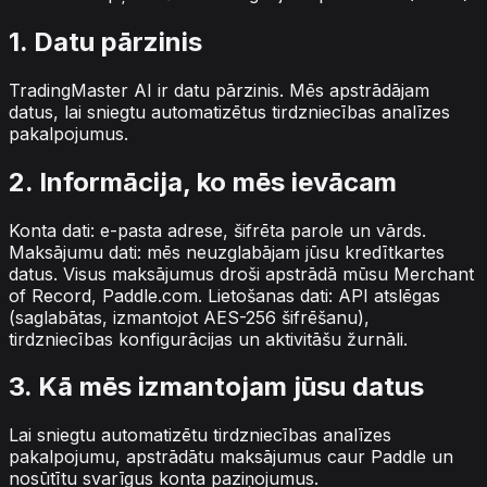
1. Datu pārzinis
TradingMaster AI ir datu pārzinis. Mēs apstrādājam
datus, lai sniegtu automatizētus tirdzniecības analīzes
pakalpojumus.
2. Informācija, ko mēs ievācam
Konta dati: e-pasta adrese, šifrēta parole un vārds.
Maksājumu dati: mēs neuzglabājam jūsu kredītkartes
datus. Visus maksājumus droši apstrādā mūsu Merchant
of Record, Paddle.com. Lietošanas dati: API atslēgas
(saglabātas, izmantojot AES-256 šifrēšanu),
tirdzniecības konfigurācijas un aktivitāšu žurnāli.
3. Kā mēs izmantojam jūsu datus
Lai sniegtu automatizētu tirdzniecības analīzes
pakalpojumu, apstrādātu maksājumus caur Paddle un
nosūtītu svarīgus konta paziņojumus.