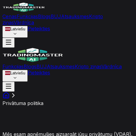
Cenas
Funkcijas
Blogs
BUJ
Atsauksmes
Kripto
ziņas
Vārdnīca
Pieteikties
Latviešu
Funkcijas
Blogs
BUJ
Atsauksmes
Kripto ziņas
Vārdnīca
Pieteikties
Latviešu
Privātuma politika
Privātuma politika
Mēs esam apņēmušies aizsargāt jūsu privātumu (VDAR).