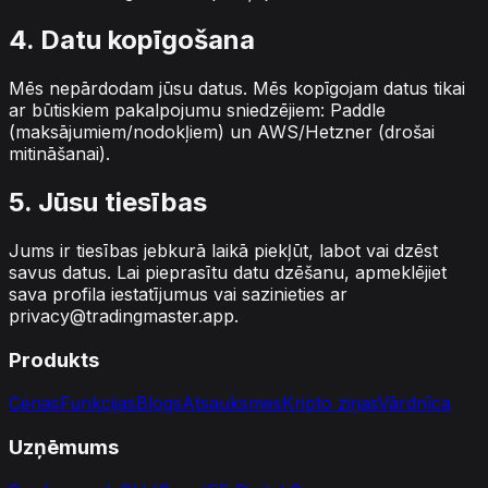
4. Datu kopīgošana
Mēs nepārdodam jūsu datus. Mēs kopīgojam datus tikai
ar būtiskiem pakalpojumu sniedzējiem: Paddle
(maksājumiem/nodokļiem) un AWS/Hetzner (drošai
mitināšanai).
5. Jūsu tiesības
Jums ir tiesības jebkurā laikā piekļūt, labot vai dzēst
savus datus. Lai pieprasītu datu dzēšanu, apmeklējiet
sava profila iestatījumus vai sazinieties ar
privacy@tradingmaster.app
.
Produkts
Cenas
Funkcijas
Blogs
Atsauksmes
Kripto ziņas
Vārdnīca
Uzņēmums