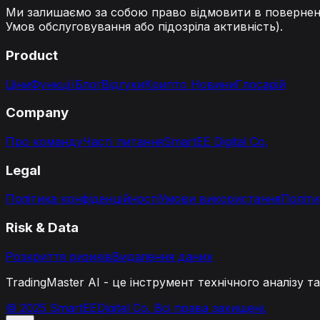
Ми залишаємо за собою право відмовити в поверненн
Умов обслуговування або підозріла активність).
Product
Ціни
Функції
Блог
Відгуки
Крипто Новини
Глосарій
Company
Про команду
Часті питання
SmartEE Digital Co.
Legal
Політика конфіденційності
Умови використання
Політи
Risk & Data
Розкриття ризиків
Видалення даних
TradingMaster AI - це інструмент технічного аналізу 
© 2025 SmartEEDigital Co. Всі права захищені.