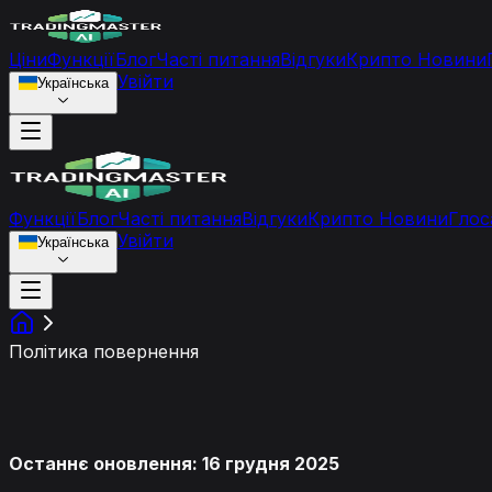
Ціни
Функції
Блог
Часті питання
Відгуки
Крипто Новини
Увійти
Українська
Функції
Блог
Часті питання
Відгуки
Крипто Новини
Глос
Увійти
Українська
Політика повернення
Політика повернення кошт
Останнє оновлення: 16 грудня 2025