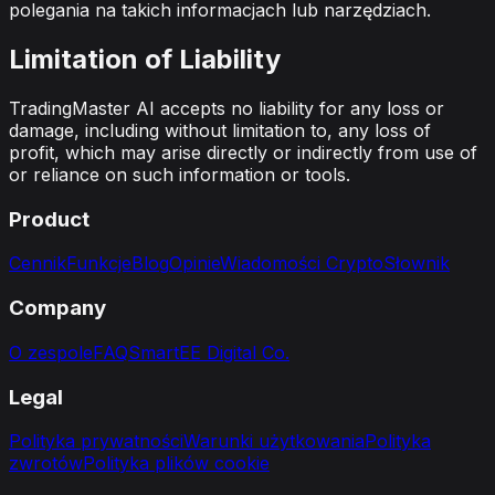
polegania na takich informacjach lub narzędziach.
Limitation of Liability
TradingMaster AI accepts no liability for any loss or
damage, including without limitation to, any loss of
profit, which may arise directly or indirectly from use of
or reliance on such information or tools.
Product
Cennik
Funkcje
Blog
Opinie
Wiadomości Crypto
Słownik
Company
O zespole
FAQ
SmartEE Digital Co.
Legal
Polityka prywatności
Warunki użytkowania
Polityka
zwrotów
Polityka plików cookie