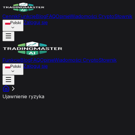
Cennik
Funkcje
Blog
FAQ
Opinie
Wiadomości Crypto
Słownik
Zaloguj się
Polski
Funkcje
Blog
FAQ
Opinie
Wiadomości Crypto
Słownik
Zaloguj się
Polski
Ujawnienie ryzyka
Ujawnienie ryzyka i
zrzeczenie się