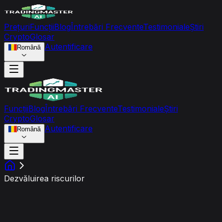
Prețuri
Funcții
Blog
Întrebări Frecvente
Testimoniale
Știri
Crypto
Glosar
Autentificare
Română
Funcții
Blog
Întrebări Frecvente
Testimoniale
Știri
Crypto
Glosar
Autentificare
Română
Dezvăluirea riscurilor
Dezvăluirea riscurilor și