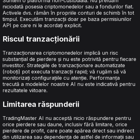
Suntem o platformă non-custodială. Nu preluăm
niciodată posesia criptomonedelor sau a fondurilor fiat.
Activele dvs. rămân în propriile conturi de schimb în tot
timpul. Executăm tranzacții doar pe baza permisiunilor
API pe care ni le acordați explicit.
Riscul tranzacționării
Tranzacționarea criptomonedelor implică un risc
substanțial de pierdere și nu este potrivită pentru fiecare
investitor. Strategiile de tranzacționare automatizate
(roboți) pot executa tranzacții rapid; vă rugăm să vă
monitorizați configurațiile cu atenție. Performanța
trecută a modelelor noastre AI nu este indicativă pentru
rezultatele viitoare.
Limitarea răspunderii
TradingMaster AI nu acceptă nicio răspundere pentru
orice pierdere sau daune, inclusiv fără limitare, orice
pierdere de profit, care poate apărea direct sau indirect
din utilizarea sau dependența de astfel de informații sau