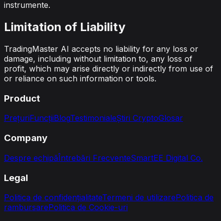
instrumente.
Limitation of Liability
TradingMaster AI accepts no liability for any loss or
damage, including without limitation to, any loss of
profit, which may arise directly or indirectly from use of
or reliance on such information or tools.
Product
Prețuri
Funcții
Blog
Testimoniale
Știri Crypto
Glosar
Company
Despre echipă
Întrebări Frecvente
SmartEE Digital Co.
Legal
Politica de confidențialitate
Termeni de utilizare
Politica de
rambursare
Politica de Cookie-uri