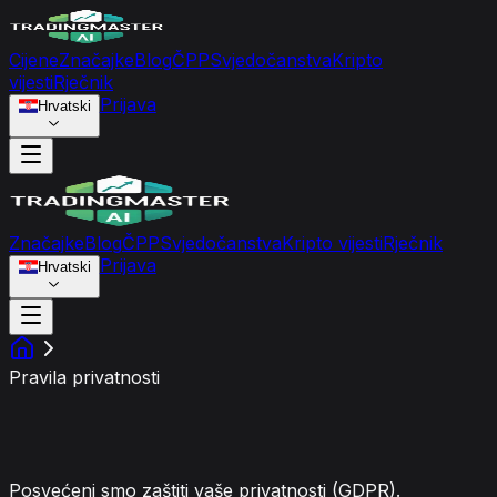
Cijene
Značajke
Blog
ČPP
Svjedočanstva
Kripto
vijesti
Rječnik
Prijava
Hrvatski
Značajke
Blog
ČPP
Svjedočanstva
Kripto vijesti
Rječnik
Prijava
Hrvatski
Pravila privatnosti
Pravila privatnosti
Posvećeni smo zaštiti vaše privatnosti (GDPR).