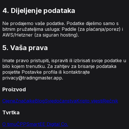
4. Dijeljenje podataka
Ne prodajemo vaše podatke. Podatke dijelimo samo s
bitnim pružateljima usluga: Paddle (za plaćanja/porez) i
AWS/Hetzner (za siguran hosting).
5. Vaša prava
Imate pravo pristupiti, ispraviti ili izbrisati svoje podatke u
bilo kojem trenutku. Za zahtjev za brisanje podataka
posjetite Postavke profila ili kontaktirajte
privacy@tradingmaster.app
.
Proizvod
Cijene
Značajke
Blog
Svjedočanstva
Kripto vijesti
Rječnik
Tvrtka
O timu
ČPP
SmartEE Digital Co.