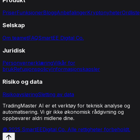
Produkt
Priser
Funksjoner
Blogg
Anbefalinger
Kryptonyheter
Ordliste
Selskap
Om teamet
FAQ
SmartEE Digital Co.
Juridisk
Personvernerklæring
Vilkår for
bruk
Refusjonspolicy
Informasjonskapsler
Risiko og data
Risikoavsløring
Sletting av data
TradingMaster AI er et verktøy for teknisk analyse og
automatisering. Vi gir ikke økonomisk rådgivning og
oppbevarer aldri midlene dine.
© 2025 SmartEEDigital Co. Alle rettigheter forbeholdt.