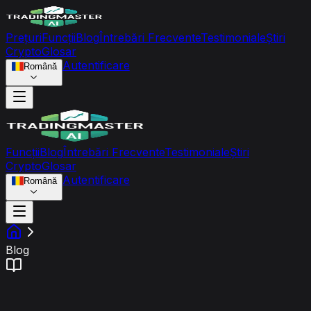
Prețuri
Funcții
Blog
Întrebări Frecvente
Testimoniale
Știri
Crypto
Glosar
Autentificare
Română
Funcții
Blog
Întrebări Frecvente
Testimoniale
Știri
Crypto
Glosar
Autentificare
Română
Blog
Academia de