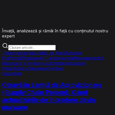
Tranzacționare și
Perspective
Învață, analizează și rămâi în față cu conținutul nostru
expert
Toate categoriile
Analiză de Piață
Tutoriale
Platformă
Strategii de Tranzacționare
Managementul
Riscului
IA și Învățare Automată
Institutional
Insights
Securitate
Seria Sentinel
Securitate
Otravă în Lanțul de Aprovizionare
(Supply Chain Poison): Când
actualizările de încredere devin
malware