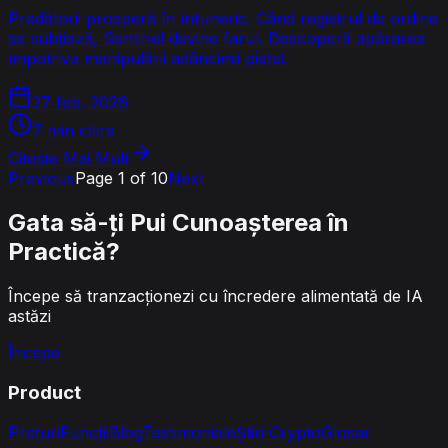
Predătorii prosperă în întuneric. Când registrul de ordine
se subțiază, Sentinel devine farul. Descoperă apărarea
împotriva manipulării adâncimii pieței.
27 feb. 2026
7 min citire
Citește Mai Mult
Previous
Page
1
of
10
Next
Gata să-ți Pui Cunoașterea în
Practică?
Începe să tranzacționezi cu încredere alimentată de IA
astăzi
Începe
Product
Prețuri
Funcții
Blog
Testimoniale
Știri Crypto
Glosar